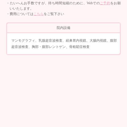
・たいへんお手数ですが、待ち時間短縮のために、Webでの
ご予約
をお願
いいたします。
・費用については
こちら
をご覧下さい
院内設備
マンモグラフィ、乳腺超音波検査、経鼻胃内視鏡、大腸内視鏡、腹部
超音波検査、胸部・腹部レントゲン、骨粗鬆症検査