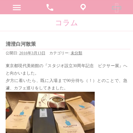
menu
phone
コラム
清澄白河散策
公開日:
2016年3月13日
カテゴリー:
未分類
東京都現代美術館の『スタジオ設立30周年記念 ピクサー展』へ
と向かいました。
夕方に着いたら、既に入場まで90分待ち（！）とのことで、急
遽、カフェ巡りをしてきました。