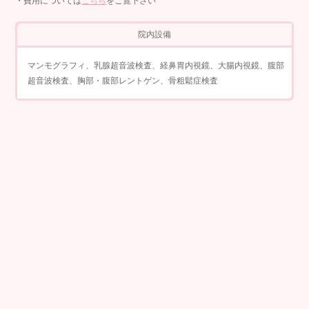
・費用については
こちら
をご覧下さい
院内設備
マンモグラフィ、乳腺超音波検査、経鼻胃内視鏡、大腸内視鏡、腹部
超音波検査、胸部・腹部レントゲン、骨粗鬆症検査