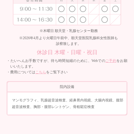
※木曜日 順天堂・乳腺センター勤務
※2026年4月より火曜日午前中、順天堂医院乳腺科女性医師も
診察致します。
休診日 木曜・日曜・祝日
・たいへんお手数ですが、待ち時間短縮のために、Webでの
ご予約
をお願
いいたします。
・費用については
こちら
をご覧下さい
院内設備
マンモグラフィ、乳腺超音波検査、経鼻胃内視鏡、大腸内視鏡、腹部
超音波検査、胸部・腹部レントゲン、骨粗鬆症検査