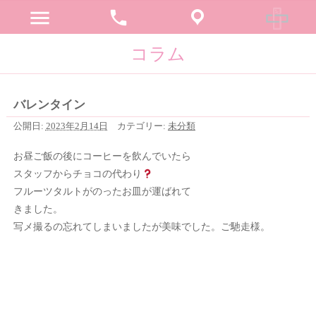
menu
phone
コラム
バレンタイン
公開日:
2023年2月14日
カテゴリー:
未分類
お昼ご飯の後にコーヒーを飲んでいたら
スタッフからチョコの代わり
フルーツタルトがのったお皿が運ばれて
きました。
写メ撮るの忘れてしまいましたが美味でした。ご馳走様。