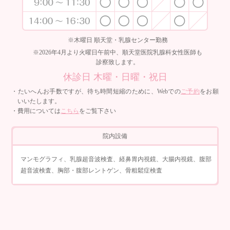
※木曜日 順天堂・乳腺センター勤務
※2026年4月より火曜日午前中、順天堂医院乳腺科女性医師も
診察致します。
休診日 木曜・日曜・祝日
・たいへんお手数ですが、待ち時間短縮のために、Webでの
ご予約
をお願
いいたします。
・費用については
こちら
をご覧下さい
院内設備
マンモグラフィ、乳腺超音波検査、経鼻胃内視鏡、大腸内視鏡、腹部
超音波検査、胸部・腹部レントゲン、骨粗鬆症検査