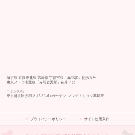
埼京線 京浜東北線 高崎線 宇都宮線「赤羽駅」徒歩５分
東京メトロ南北線「赤羽岩淵駅」徒歩７分
〒115-0045
東京都北区赤羽２-13-3 LaLaガーデン･マツモトキヨシ薬局3F
プライバシーポリシー
サイト使用条件