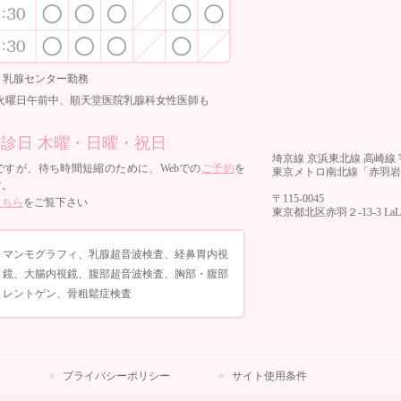
・乳腺センター勤務
より火曜日午前中、順天堂医院乳腺科女性医師も
診日 木曜・日曜・祝日
埼京線 京浜東北線 高崎線
ですが、待ち時間短縮のために、Webでの
ご予約
を
東京メトロ南北線「赤羽岩
す。
〒115-0045
こちら
をご覧下さい
東京都北区赤羽２-13-3 L
マンモグラフィ、乳腺超音波検査、経鼻胃内視
鏡、大腸内視鏡、腹部超音波検査、胸部・腹部
レントゲン、骨粗鬆症検査
プライバシーポリシー
サイト使用条件