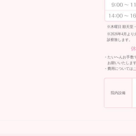
※木曜日 順天堂
※2026年4月
診察致します。
休
・たいへんお手数
お願いいたしま
・費用については
院内設備