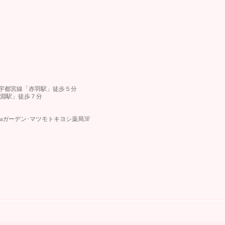
 宇都宮線「赤羽駅」徒歩５分
淵駅」徒歩７分
aLaガーデン･マツモトキヨシ薬局3F