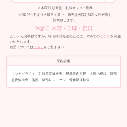
※木曜日 順天堂・乳腺センター勤務
※2026年4月より火曜日午前中、順天堂医院乳腺科女性医師も
診察致します。
休診日 木曜・日曜・祝日
・たいへんお手数ですが、待ち時間短縮のために、Webでの
ご予約
をお願
いいたします。
・費用については
こちら
をご覧下さい
院内設備
マンモグラフィ、乳腺超音波検査、経鼻胃内視鏡、大腸内視鏡、腹部
超音波検査、胸部・腹部レントゲン、骨粗鬆症検査