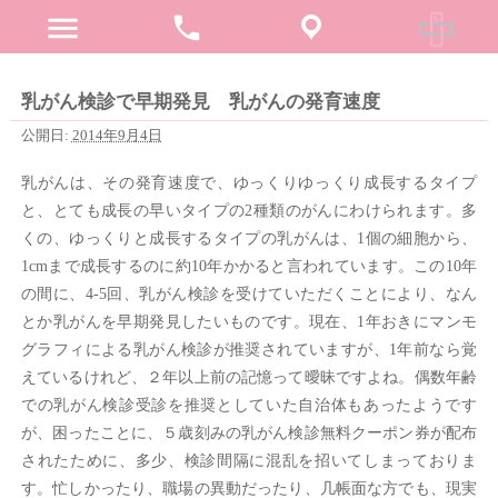
menu
phone
乳がん検診で早期発見 乳がんの発育速度
公開日:
2014年9月4日
乳がんは、その発育速度で、ゆっくりゆっくり成長するタイプ
と、とても成長の早いタイプの2種類のがんにわけられます。多
くの、ゆっくりと成長するタイプの乳がんは、1個の細胞から、
1cmまで成長するのに約10年かかると言われています。この10年
の間に、4-5回、乳がん検診を受けていただくことにより、なん
とか乳がんを早期発見したいものです。現在、1年おきにマンモ
グラフィによる乳がん検診が推奨されていますが、1年前なら覚
えているけれど、２年以上前の記憶って曖昧ですよね。偶数年齢
での乳がん検診受診を推奨としていた自治体もあったようです
が、困ったことに、５歳刻みの乳がん検診無料クーポン券が配布
されたために、多少、検診間隔に混乱を招いてしまっておりま
す。忙しかったり、職場の異動だったり、几帳面な方でも、現実