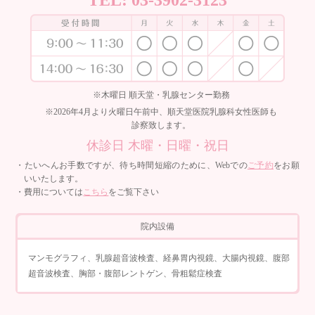
TEL:
03-3902-3123
※木曜日 順天堂・乳腺センター勤務
※2026年4月より火曜日午前中、順天堂医院乳腺科女性医師も
診察致します。
休診日 木曜・日曜・祝日
・たいへんお手数ですが、待ち時間短縮のために、Webでの
ご予約
をお願
いいたします。
・費用については
こちら
をご覧下さい
院内設備
マンモグラフィ、乳腺超音波検査、経鼻胃内視鏡、大腸内視鏡、腹部
超音波検査、胸部・腹部レントゲン、骨粗鬆症検査