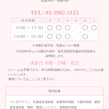
TEL:
03-3902-3123
※木曜日 順天堂・乳腺センター勤務
※2026年4月より火曜日午前中、順天堂医院乳腺科女性医師も
診察致します。
休診日 木曜・日曜・祝日
・たいへんお手数ですが、待ち時間短縮のために、Webでの
ご予約
をお願
いいたします。
・費用については
こちら
をご覧下さい
院内設備
マンモグラフィ、乳腺超音波検査、経鼻胃内視鏡、大腸内視鏡、腹部
超音波検査、胸部・腹部レントゲン、骨粗鬆症検査