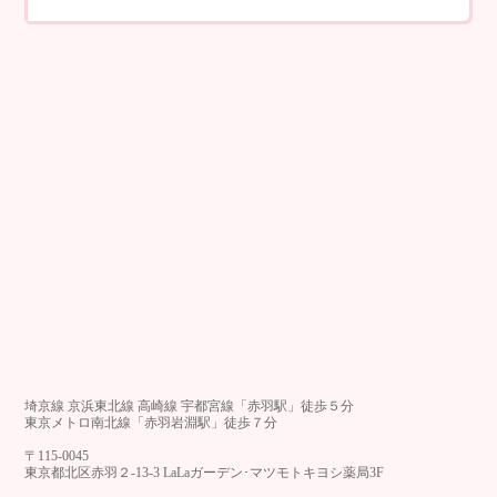
埼京線 京浜東北線 高崎線 宇都宮線「赤羽駅」徒歩５分
東京メトロ南北線「赤羽岩淵駅」徒歩７分
〒115-0045
東京都北区赤羽２-13-3 LaLaガーデン･マツモトキヨシ薬局3F