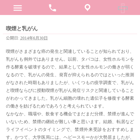
menu
phone
喫煙と乳がん
公開日:
2014年6月30日
喫煙がさまざまな癌の発生と関連していることが知られており、
乳がんも例外ではありません。以前、タバコは、女性ホルモンを
作る酵素を破壊するので、結果として女性ホルモンの働きが弱く
なるので、乳がんの発生、発育が抑えられるのではといった推測
がなされた時期もありましたが、いくつもの疫学調査で、乳がん
と喫煙ならびに授動喫煙が乳がん発症リスクと関連していること
がわかってきました。乳がん細胞の壊れた遺伝子を修復する酵素
の働きを妨げるためであろうと考えられています。
なかなか、職場や、飲食する機会でまだまだ分煙、禁煙が進んで
いないため、禁煙の継続が難しい事と思います。結婚、転居など
ライフイベントのタイミングで、禁煙外来受診をおすすめしま
す。かつて、大学医局には、ヘビースモーかが大勢居ましたが、