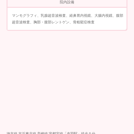
院内設備
マンモグラフィ、乳腺超音波検査、経鼻胃内視鏡、大腸内視鏡、腹部
超音波検査、胸部・腹部レントゲン、骨粗鬆症検査
埼京線 京浜東北線 高崎線 宇都宮線「赤羽駅」徒歩５分