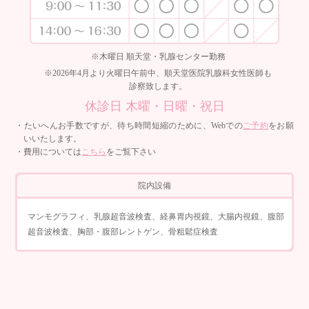
※木曜日 順天堂・乳腺センター勤務
※2026年4月より火曜日午前中、順天堂医院乳腺科女性医師も
診察致します。
休診日 木曜・日曜・祝日
・たいへんお手数ですが、待ち時間短縮のために、Webでの
ご予約
をお願
いいたします。
・費用については
こちら
をご覧下さい
院内設備
マンモグラフィ、乳腺超音波検査、経鼻胃内視鏡、大腸内視鏡、腹部
超音波検査、胸部・腹部レントゲン、骨粗鬆症検査