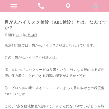
menu
phone
胃がんハイリスク検診（ABC検診）とは、なんです
か？
公開日:
2015年6月24日
東京都北区では、胃がんハイリスク検診が行われています。
この、胃がんハイリスク検診とは、
① 胃にヘリコバクターピロリ菌という、強力な胃酸のある胃粘
膜に住み着くことができる細菌の感染があるかどうか
② ピロリ菌の産生するアンモニアによって胃粘膜がどの程度傷
ついているか
この、2点を血液検査で調べて、胃がんになりやすいかどうか調