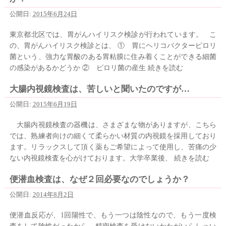
公開日:
2015年6月24日
東京都北区では、胃がんハイリスク検診が行われています。 こ
の、胃がんハイリスク検診とは、 ① 胃にヘリコバクターピロリ
菌という、強力な胃酸のある胃粘膜に住み着くことができる細菌
の感染があるかどうか ② ピロリ菌の産生
続きを読む
大腸内視鏡検査は、苦しいと聞いたのですが…
公開日:
2015年6月19日
大腸内視鏡検査の器機は、さまざまな物がありますが、こちら
では、熟練者向けの細くて柔らかい材質の内視鏡を採用しており
ます。リラックスして頂く薬もご希望によって使用し、苦痛の少
ない内視鏡検査を心がけております。大学卒業後、
続きを読む
便潜血検査は、なぜ２回必要なのでしょうか？
公開日:
2014年8月2日
便潜血反応が、1回陽性で、もう一つは陰性なので、もう一度検