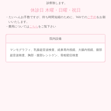
診察致します。
休診日 木曜・日曜・祝日
・たいへんお手数ですが、待ち時間短縮のために、Webでの
ご予約
をお願
いいたします。
・費用については
こちら
をご覧下さい
院内設備
マンモグラフィ、乳腺超音波検査、経鼻胃内視鏡、大腸内視鏡、腹部
超音波検査、胸部・腹部レントゲン、骨粗鬆症検査