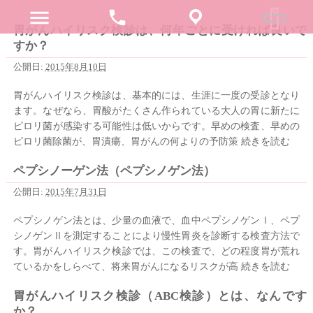
menu
phone
胃がんハイリスク検診は、何年ごとに受ければ良いで
すか？
公開日:
2015年8月10日
胃がんハイリスク検診は、基本的には、生涯に一度の受診となり
ます。なぜなら、胃酸がたくさん作られている大人の胃に新たに
ピロリ菌が感染する可能性は低いからです。早めの検査、早めの
ピロリ菌除菌が、胃潰瘍、胃がんの何よりの予防策
続きを読む
ペプシノーゲン法（ペプシノゲン法）
公開日:
2015年7月31日
ペプシノゲン法とは、少量の血液で、血中ペプシノゲンⅠ、ペプ
シノゲンⅡを測定することにより慢性胃炎を診断する検査方法で
す。胃がんハイリスク検診では、この検査で、どの程度胃が荒れ
ているかをしらべて、将来胃がんになるリスクが高
続きを読む
胃がんハイリスク検診（ABC検診）とは、なんです
か？