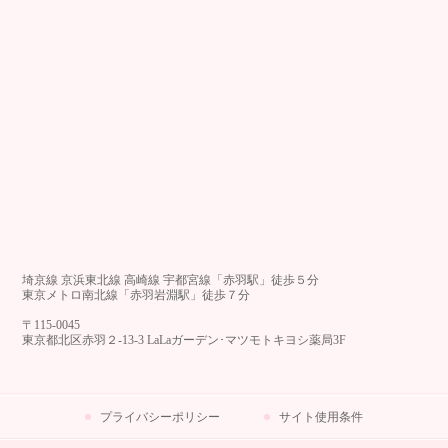
埼京線 京浜東北線 高崎線 宇都宮線「赤羽駅」徒歩５分
東京メトロ南北線「赤羽岩淵駅」徒歩７分
〒115-0045
東京都北区赤羽２-13-3 LaLaガーデン･マツモトキヨシ薬局3F
プライバシーポリシー
サイト使用条件