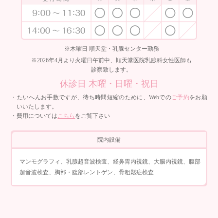
※木曜日 順天堂・乳腺センター勤務
※2026年4月より火曜日午前中、順天堂医院乳腺科女性医師も
診察致します。
休診日 木曜・日曜・祝日
・たいへんお手数ですが、待ち時間短縮のために、Webでの
ご予約
をお願
いいたします。
・費用については
こちら
をご覧下さい
院内設備
マンモグラフィ、乳腺超音波検査、経鼻胃内視鏡、大腸内視鏡、腹部
超音波検査、胸部・腹部レントゲン、骨粗鬆症検査