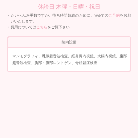
休診日 木曜・日曜・祝日
・たいへんお手数ですが、待ち時間短縮のために、Webでの
ご予約
をお願
いいたします。
・費用については
こちら
をご覧下さい
院内設備
マンモグラフィ、乳腺超音波検査、経鼻胃内視鏡、大腸内視鏡、腹部
超音波検査、胸部・腹部レントゲン、骨粗鬆症検査