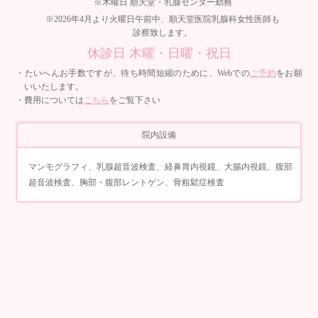
※木曜日 順天堂・乳腺センター勤務
※2026年4月より火曜日午前中、順天堂医院乳腺科女性医師も
診察致します。
休診日 木曜・日曜・祝日
・たいへんお手数ですが、待ち時間短縮のために、Webでの
ご予約
をお願
いいたします。
・費用については
こちら
をご覧下さい
院内設備
マンモグラフィ、乳腺超音波検査、経鼻胃内視鏡、大腸内視鏡、腹部
超音波検査、胸部・腹部レントゲン、骨粗鬆症検査