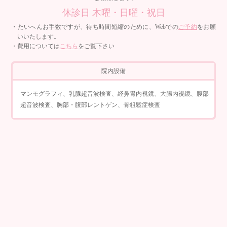
休診日 木曜・日曜・祝日
・たいへんお手数ですが、待ち時間短縮のために、Webでの
ご予約
をお願
いいたします。
・費用については
こちら
をご覧下さい
院内設備
マンモグラフィ、乳腺超音波検査、経鼻胃内視鏡、大腸内視鏡、腹部
超音波検査、胸部・腹部レントゲン、骨粗鬆症検査