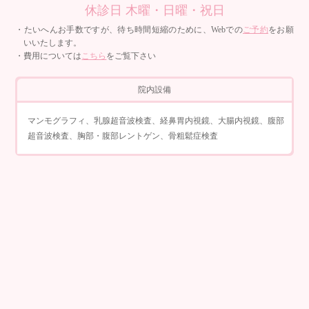
休診日 木曜・日曜・祝日
・たいへんお手数ですが、待ち時間短縮のために、Webでの
ご予約
をお願
いいたします。
・費用については
こちら
をご覧下さい
院内設備
マンモグラフィ、乳腺超音波検査、経鼻胃内視鏡、大腸内視鏡、腹部
超音波検査、胸部・腹部レントゲン、骨粗鬆症検査