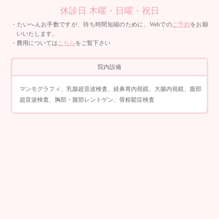
休診日 木曜・日曜・祝日
・たいへんお手数ですが、待ち時間短縮のために、Webでの
ご予約
をお願
いいたします。
・費用については
こちら
をご覧下さい
院内設備
マンモグラフィ、乳腺超音波検査、経鼻胃内視鏡、大腸内視鏡、腹部
超音波検査、胸部・腹部レントゲン、骨粗鬆症検査