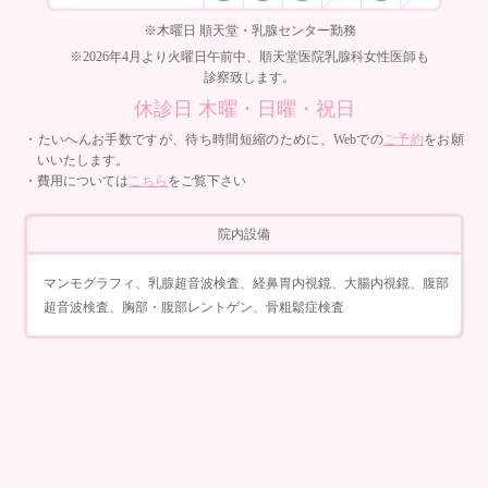
※木曜日 順天堂・乳腺センター勤務
※2026年4月より火曜日午前中、順天堂医院乳腺科女性医師も
診察致します。
休診日 木曜・日曜・祝日
・たいへんお手数ですが、待ち時間短縮のために、Webでの
ご予約
をお願
いいたします。
・費用については
こちら
をご覧下さい
院内設備
マンモグラフィ、乳腺超音波検査、経鼻胃内視鏡、大腸内視鏡、腹部
超音波検査、胸部・腹部レントゲン、骨粗鬆症検査