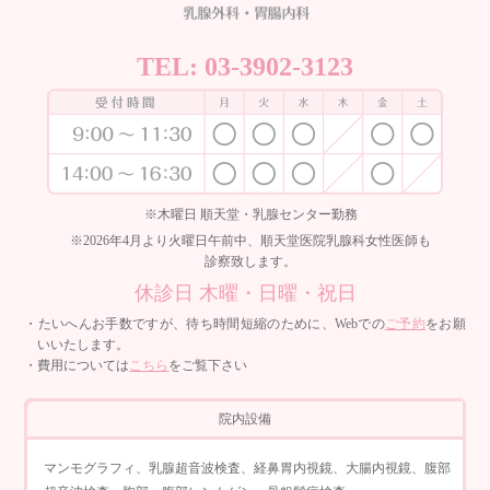
TEL:
03-3902-3123
※木曜日 順天堂・乳腺センター勤務
※2026年4月より火曜日午前中、順天堂医院乳腺科女性医師も
診察致します。
休診日 木曜・日曜・祝日
・たいへんお手数ですが、待ち時間短縮のために、Webでの
ご予約
をお願
いいたします。
・費用については
こちら
をご覧下さい
院内設備
マンモグラフィ、乳腺超音波検査、経鼻胃内視鏡、大腸内視鏡、腹部