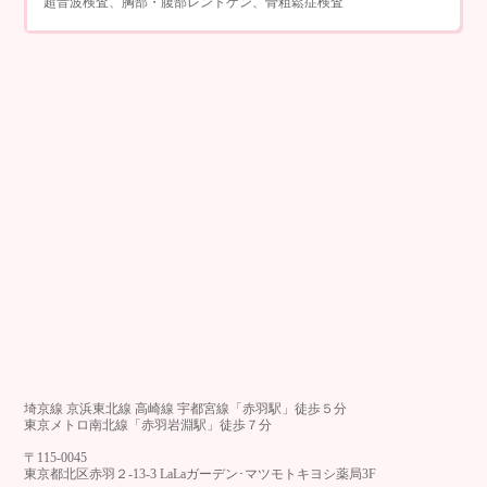
超音波検査、胸部・腹部レントゲン、骨粗鬆症検査
埼京線 京浜東北線 高崎線 宇都宮線「赤羽駅」徒歩５分
東京メトロ南北線「赤羽岩淵駅」徒歩７分
〒115-0045
東京都北区赤羽２-13-3 LaLaガーデン･マツモトキヨシ薬局3F