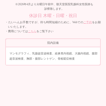
※2026年4月より火曜日午前中、順天堂医院乳腺科女性医師も
診察致します。
休診日 木曜・日曜・祝日
・たいへんお手数ですが、待ち時間短縮のために、Webでの
ご予約
をお願
いいたします。
・費用については
こちら
をご覧下さい
院内設備
マンモグラフィ、乳腺超音波検査、経鼻胃内視鏡、大腸内視鏡、腹部
超音波検査、胸部・腹部レントゲン、骨粗鬆症検査