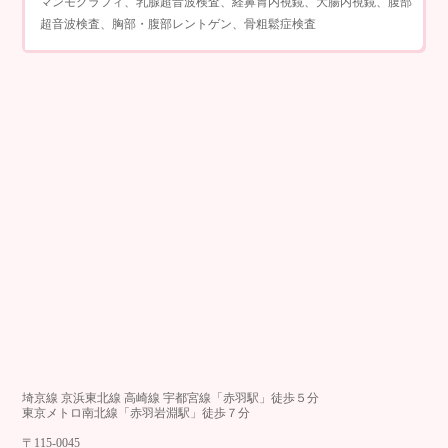
マンモグラフィ、乳腺超音波検査、経鼻胃内視鏡、大腸内視鏡、腹部
超音波検査、胸部・腹部レントゲン、骨粗鬆症検査
埼京線 京浜東北線 高崎線 宇都宮線「赤羽駅」徒歩５分
東京メトロ南北線「赤羽岩淵駅」徒歩７分
〒115-0045