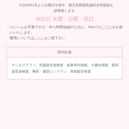
※2026年4月より火曜日午前中、順天堂医院乳腺科女性医師も
診察致します。
休診日 木曜・日曜・祝日
・たいへんお手数ですが、待ち時間短縮のために、Webでの
ご予約
をお願
いいたします。
・費用については
こちら
をご覧下さい
院内設備
マンモグラフィ、乳腺超音波検査、経鼻胃内視鏡、大腸内視鏡、腹部
超音波検査、胸部・腹部レントゲン、骨粗鬆症検査