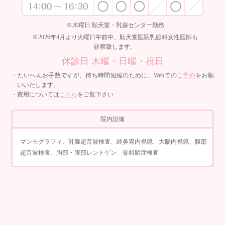
※木曜日 順天堂・乳腺センター勤務
※2026年4月より火曜日午前中、順天堂医院乳腺科女性医師も
診察致します。
休診日 木曜・日曜・祝日
・たいへんお手数ですが、待ち時間短縮のために、Webでの
ご予約
をお願
いいたします。
・費用については
こちら
をご覧下さい
院内設備
マンモグラフィ、乳腺超音波検査、経鼻胃内視鏡、大腸内視鏡、腹部
超音波検査、胸部・腹部レントゲン、骨粗鬆症検査