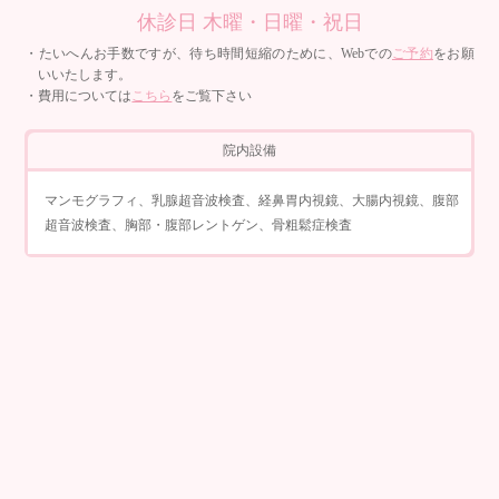
休診日 木曜・日曜・祝日
・たいへんお手数ですが、待ち時間短縮のために、Webでの
ご予約
をお願
いいたします。
・費用については
こちら
をご覧下さい
院内設備
マンモグラフィ、乳腺超音波検査、経鼻胃内視鏡、大腸内視鏡、腹部
超音波検査、胸部・腹部レントゲン、骨粗鬆症検査